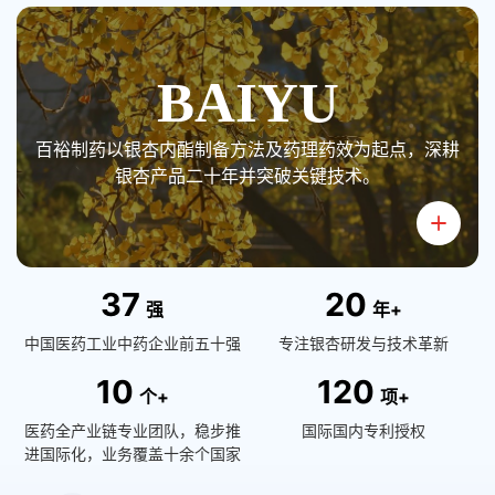
BAIYU
百裕制药以银杏内酯制备方法及药理药效为起点，深耕
银杏产品二十年并突破关键技术。
3
7
2
0
强
年+
中国医药工业中药企业前五十强
专注银杏研发与技术革新
1
0
1
2
0
个+
项+
医药全产业链专业团队，稳步推
国际国内专利授权
进国际化，业务覆盖十余个国家