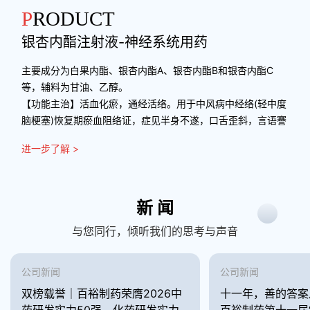
PRODUCT
银杏内酯注射液-神经系统用药
主要成分为白果内酯、银杏内酯A、银杏内酯B和银杏内酯C
等，辅料为甘油、乙醇。
【功能主治】活血化瘀，通经活络。用于中风病中经络(轻中度
脑梗塞)恢复期瘀血阻络证，症见半身不遂，口舌歪斜，言语謇
涩，肢体麻木等。
进一步了解 >
新 闻
与您同行，倾听我们的思考与声音
公司新闻
公司新闻
双榜载誉｜百裕制药荣膺2026中
十一年，善的答案
药研发实力50强、化药研发实力
百裕制药第十一届