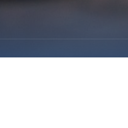
留言板
®
金阁莱
银杏内酯注射液”强势登陆国家医保
返回顶部
发布时间：2017年07月31日
浏览量：21142次
科学性、公正性、权威性的原则，将相关药物纳入医疗保险的药物目录。