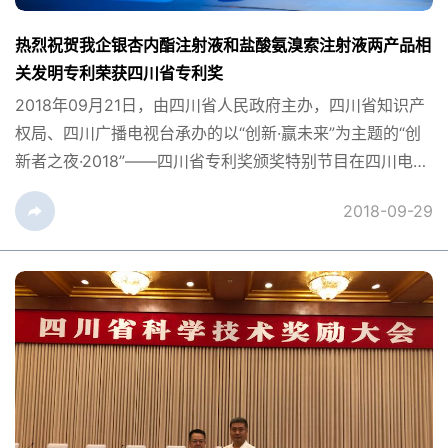
热烈祝贺我企银杏内酯注射液和盐酸氨溴索注射液两产品相
关发明专利荣获四川省专利奖
2018年09月21日，由四川省人民政府主办，四川省知识产
权局、四川广播电视台承办的以“创新·赢未来”为主题的“创
新者之夜·2018”——四川省专利奖颁奖特别节目在四川电视
台演播大厅举行。四川省人民政府副省长彭宇行、国家知识
2018-09-29
产权局副局长廖涛出席活动并颁奖。节目现场，对荣获
2017年度四川省专利奖的4...