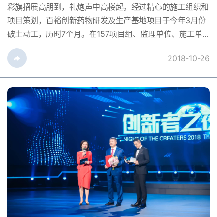
彩旗招展高朋到，礼炮声中高楼起。经过精心的施工组织和
项目策划，百裕创新药物研发及生产基地项目于今年3月份
破土动工，历时7个月。在157项目组、监理单位、施工单
位精诚合作及日夜奋战之下，百裕创新药物研发及生产基地
2018-10-26
项目一期工程于10月25日顺利封顶。封顶仪式当天，157全
体项目组共同迎接前来参加仪式的嘉宾。孙董事长、孙辉女
士、田阿娟女士、魏鸿先生、周春雷先生、余琳女士及各中
心高管等20多人出席了封顶仪...