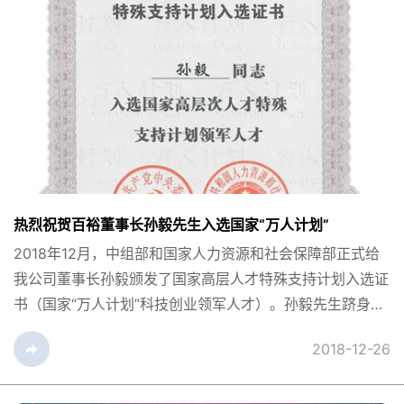
热烈祝贺百裕董事长孙毅先生入选国家“万人计划”
2018年12月，中组部和国家人力资源和社会保障部正式给
我公司董事长孙毅颁发了国家高层人才特殊支持计划入选证
书（国家“万人计划”科技创业领军人才）。孙毅先生跻身国
家“万人计划”是社会各界对其潜心十年打造百裕制药及其核
2018-12-26
心产品银杏内酯注射等新特药品，并创造了积极的社会和经
济效益的最充分肯定的体现。“万人计划”全称“国家...