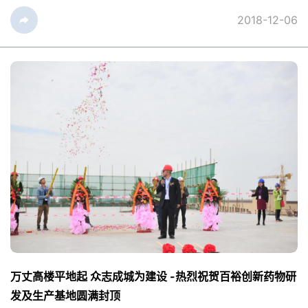
企业、民营企业家、创业者与城市共成长、同发展，为城市
2018-12-06
建设、社会发展担当担责，创造更多经济效益、社会效益和
生态效益，市委、市政府决定对100家优秀民营企业、30位
成都优秀民营企业家及20位成都优秀创业者进行了表彰。
百裕制药荣获2018年成都市...
万丈高楼平地起 众志成城为建设 -热烈祝贺百裕创新药物研
发及生产基地圆满封顶