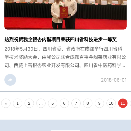
热烈祝贺我企银杏内酯项目荣获四川省科技进步一等奖
2018年5月30日，四川省委、省政府在成都举行四川省科
学技术奖励大会，由我公司联合成都百裕金阁莱药业有限公
司、西藏上善银杏农业开发有限公司、四川省中医药科学
院、四川大学华西医院等9家单位承担完成的“银杏内酯重大
2018-06-01
新药创制与产业化关键技术研究”项目荣获四川省科技进步
一等奖。省委书记彭清华、省委副书记、省长尹力、省政协
主席柯尊平等出席大会，省委副书记邓小刚主持并就贯彻落
«
1
2
...
5
6
7
8
9
10
11
实会议精...